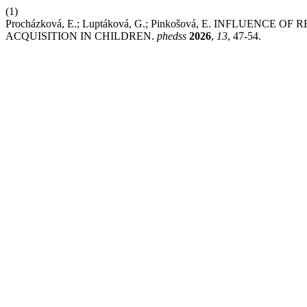
(1)
Procházková, E.; Luptáková, G.; Pinkošová, E. INFLUENC
ACQUISITION IN CHILDREN.
phedss
2026
,
13
, 47-54.